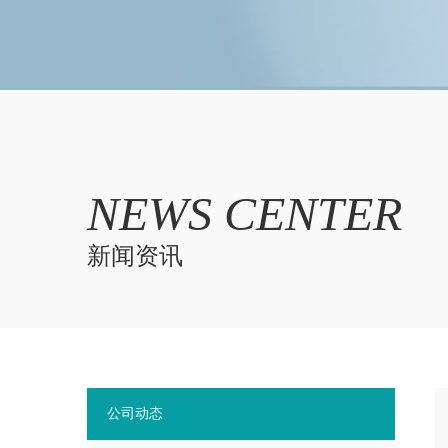
NEWS CENTER
新闻资讯
公司动态