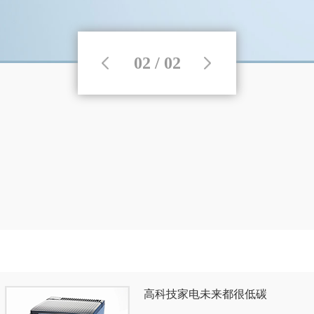
02 / 02
高科技家电未来都很低碳