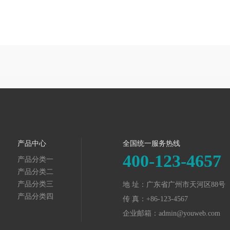
产品中心
全国统一服务热线
400-123-4657
产品分类一
产品分类二
产品分类三
地 址：广东省广州市天河区88号
产品分类四
传 真：+86-123-4567
企业邮箱：admin@youweb.com