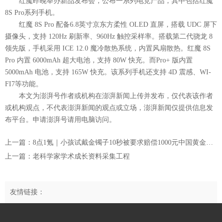
红魔昨晚举办新品发布会，公布一系列电竞产品，其中包括红魔
8S Pro系列手机。
红魔 8S Pro 配备6.8英寸京东方柔性 OLED 直屏，搭载 UDC 屏下
摄像头，支持 120Hz 刷新率、960Hz 触控采样率。搭载第二代骁龙 8
领先版，手机采用 ICE 12.0 魔冷散热系统，内置风扇散热。红魔 8S
Pro 内置 6000mAh 超大电池，支持 80W 快充。而Pro+ 版内置
5000mAh 电池，支持 165W 快充。该系列手机还支持 4D 震感、WI-
FI7等功能。
本文为澎湃号作者或机构在澎湃新闻上传并发布，仅代表该作者
或机构观点，不代表澎湃新闻的观点或立场，澎湃新闻仅提供信息发
布平台。申请澎湃号请用电脑访问。
上一篇：8点1氪｜小孩试戴金镯子10秒被要求赔偿1000元中国黄金回应；全红婵捐出全部直播收入；阿里秘密启动“千问”项目
上一篇：老科学家学术成长资料采集工程
友情链接：