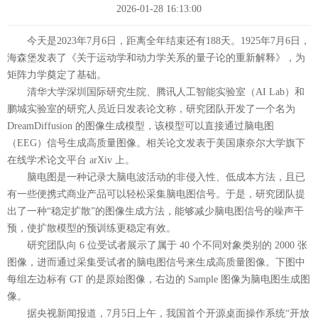
2026-01-28 16:13:00
今天是2023年7月6日，距离全年结束还有188天。1925年7月6日，
海森堡发表了《关于运动学和动力学关系的量子论的重新解释》，为
矩阵力学奠定了基础。
清华大学深圳国际研究生院、腾讯人工智能实验室（AI Lab）和
鹏城实验室的研究人员近日发表论文称，研究团队开发了一个名为
DreamDiffusion 的图像生成模型，该模型可以直接通过脑电图
（EEG）信号生成高质量图像。相关论文发表于美国康奈尔大学旗下
在线学术论文平台 arXiv 上。
脑电图是一种记录大脑电波活动的非侵入性、低成本方法，且已
有一些便携式商业产品可以轻松采集脑电图信号。于是，研究团队提
出了一种“稳定扩散”的图像生成方法，能够减少脑电图信号的噪声干
预，使扩散模型的预训练更稳定有效。
研究团队向 6 位受试者展示了属于 40 个不同对象类别的 2000 张
图像，进而通过采集受试者的脑电图信号来生成高质量图像。下图中
每组左边标有 GT 的是原始图像，右边的 Sample 图像为脑电图生成图
像。
据央视新闻报道，7月5日上午，我国首个开源桌面操作系统“开放