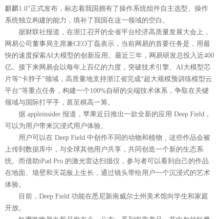
麒麟1.0”正式发布，标志着我国拥有了操作系统组件自主选型、操作
系统独立构建的能力，填补了我国在这一领域的空白。
据财联社报道，在浙江召开的全省平台经济高质量发展大会上，
网易公司董事局主席兼CEO丁磊表示，当前网易的首要任务是，用最
快的速度探索AI大模型的创新应用。最近三年，网易研发总投入近400
亿。接下来网易会以每年上百亿的力度，突破技术引擎、AI大模型芯
片等“卡脖子”领域，高质量地支持浙江省完成“超大规模预训练模型云
平台”等重点任务，构建一个100%自研的尖端技术体系，争取在关键
领域与国际打平手，甚至棋高一筹。
据 appleinsider 报道，苹果近日推出一款全新的应用 Deep Field，
可以为用户带来沉浸式用户体验。
用户可以在 Deep Field 中创作不同的动物和植物，这些作品会被
上传到数据库中，与全球其他用户共享，共同创造一个新的生态系
统。而借助iPad Pro 的激光雷达扫描仪，参与者可以看到自己的作品
在地面、墙壁和天花板上生长，通过镜头带给用户一个沉浸式的艺术
体验。
目前，Deep Field 功能在悉尼新南威尔士州美术馆向学生和家庭
开放。