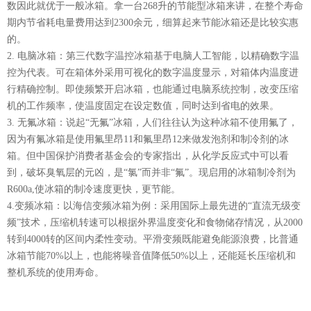
数因此就优于一般冰箱。拿一台268升的节能型冰箱来讲，在整个寿命
期内节省耗电量费用达到2300余元，细算起来节能冰箱还是比较实惠
的。
2. 电脑冰箱：第三代数字温控冰箱基于电脑人工智能，以精确数字温
控为代表。可在箱体外采用可视化的数字温度显示，对箱体内温度进
行精确控制。即使频繁开启冰箱，也能通过电脑系统控制，改变压缩
机的工作频率，使温度固定在设定数值，同时达到省电的效果。
3. 无氟冰箱：说起“无氟”冰箱，人们往往认为这种冰箱不使用氟了，
因为有氟冰箱是使用氟里昂11和氟里昂12来做发泡剂和制冷剂的冰
箱。但中国保护消费者基金会的专家指出，从化学反应式中可以看
到，破坏臭氧层的元凶，是“氯”而并非“氟”。现启用的冰箱制冷剂为
R600a,使冰箱的制冷速度更快，更节能。
4.变频冰箱：以海信变频冰箱为例：采用国际上最先进的“直流无级变
频”技术，压缩机转速可以根据外界温度变化和食物储存情况，从2000
转到4000转的区间内柔性变动。平滑变频既能避免能源浪费，比普通
冰箱节能70%以上，也能将噪音值降低50%以上，还能延长压缩机和
整机系统的使用寿命。