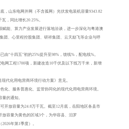
山东电网并网（不含孤网）光伏发电装机容量9343.82
千瓦，同比增长20.25%。
源赋能、算力产业发展进行落地洽谈，进一步深化与粤港澳
强集团、心里程控股集团、研祥集团、云天励飞等企业与呼
“十四五”初的25%提升至98%，馈线%，配电线%。
电网工程1700项，新建改造10千伏及以下线万千米，新增
造现代化用电营商环境行动方案》意见。
绿色化、服务普惠化、监管协同化的现代化用电营商环境。
容量的通知。
放容量为24.8万千瓦。截至12月底，岳阳地区各县市
开放容量为黄色的区域3个，为华容县、汨罗
026年第1季度）。