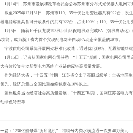
1月14日，苏州市发展和改革委员会公布苏州市分布式光伏接人电网可
至2025年12月31日，苏州市110、35千伏公用变压器共有922台，发生倒
器电源容量具备可开放条件的共有922台，占比100%；110、35千伏公
1月5日，随着10千伏龙观193线回山区配电线路完成FA（馈线自动化）
FA功能，成为浙江省内首个实现配电网全自动FA动态全覆盖的城市。
宁波供电公司系统开展网架标准化改造，通过优化联络、配置智能终端等
1月15日，记者从国家电网公司获悉，“十五五”期间，国家电网公司固定
扩大有效投资带动新型电力系统产业链供应链高质量发展。
作为经济大省，“十四五”时期，江苏省交出了亮眼成绩单：全省地区生产总值
国领先，经济总量占全国比重始终稳定在10%以上。
聚焦服务当地经济社会高质量发展，“十四五”时期，国网江苏省电力有
推动绿色转型等
一篇：1230亿航母爆“厕所危机”！福特号内粪水横流通一次要40万美元