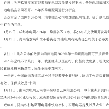
近日，为严格落实国家能源局配电网高质量发展要求，督导配网薄弱区
、地电临县公司召开2025年四季度配网运行分析会。
会议肯定了国网忻州公司、地电临县公司在加强配网管理、提升供电质
理中存在的问题。
1月19日，成都市电网2026年一季度各区（市）县分布式光伏可开发容
1月19日，海南省发展和改革委员会 海南电网有限责任公司关于公布海南
知。
备注：1.此次公布的数据为海南电网2026年第一季度配电网可开放容
2025年是很不平凡的一年。我国经济顶压前行、向新向优发展，现代
风险化解取得积极进展，民生保障更加有力。
一年来，全国能源系统高标准践行能源安全新战略，能源工作取得新进
力有效，保供成效是“十四
1月11日，由南方电网云南电科院联合云网能源公司、中车株洲所共同
区鸡头村2号台区成功投运，标志着我国在配电网柔性调控与电能质量治理
近年来，随着农村地区用电需求快速增长，家用电器普及以及农业生产