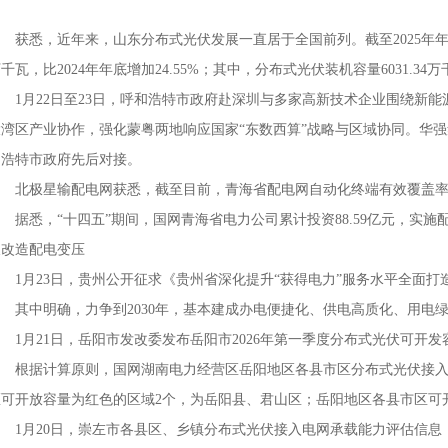
获悉，近年来，山东分布式光伏发展一直居于全国前列。截至2025年年底，
千瓦，比2024年年底增加24.55%；其中，分布式光伏装机容量6031.34万
1月22日至23日，呼和浩特市政府赴深圳与多家高新技术企业围绕新能
大湾区产业协作，强化蒙粤两地响应国家“东数西算”战略与区域协同。华
和浩特市政府先后对接。
北极星输配电网获悉，截至目前，青海省配电网自动化终端有效覆盖率已由
悉，“十四五”期间，国网青海省电力公司累计投资88.59亿元，实施配
及改造配电变压
1月23日，贵州公开征求《贵州省深化提升“获得电力”服务水平全面打
其中明确，力争到2030年，基本建成办电便捷化、供电高质化、用电
1月21日，岳阳市发改委发布岳阳市2026年第一季度分布式光伏可开发
根据计算原则，国网湖南电力经营区岳阳地区各县市区分布式光伏接入可开
区可开放容量为红色的区域2个，为岳阳县、君山区；岳阳地区各县市区可
1月20日，崇左市各县区、乡镇分布式光伏接入电网承载能力评估信息（2